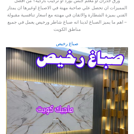
ورق جدران أو معلم جبس بورد أو تركيب باركيه؟ من افضل
المميزات ان تحصل علي صاحبة مهنة في الاصباغ اوغيرها ان يمتاز
الفني بميزة الشطارة والاتقان في مهنته مع اسعار تنافسية مقبولة
– اهم ما يميز الصباغ لدينا انه صباغ شاطر ورخيص يعمل في جميع
مناطق الكويت
صباغ رخيص