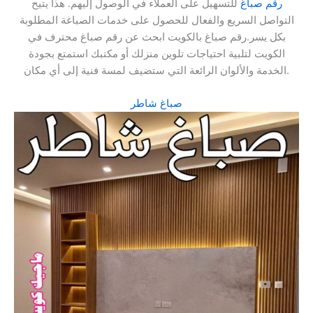
رقم صباغ
للتسهيل على العملاء في الوصول إليهم. هذا يتيح
التواصل السريع والفعال للحصول على خدمات الصباغة المطلوبة
بكل يسر.رقم صباغ بالكويت ابحث عن رقم صباغ محترف في
الكويت لتلبية احتياجات تلوين منزلك أو مكتبك استمتع بجودة
الخدمة والألوان الرائعة التي ستضيف لمسة فنية إلى أي مكان.
صباغ شاطر