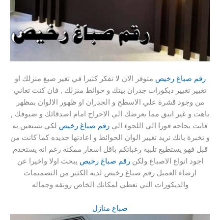
رقم صباغ رخيص
متوفر الان لا تفكر كثيرا في تغير صبغ منزلك او
تغيير تغيير ديكورات جدران بيتك و حوائط منزلك , فان كنت تعاني
من وجود قشرة علي الاسطح و الجدران او ظهور الالوان بمظهر
باهت و غير انيق مما يعرضك الي الاحراج امام اصدقائك و ضيوفك ,
فانت بحاجه فورا الي اللجوء الي
رقم صباغ رخيص
لكي تستعين به
و تخبرة بانك تريد تغيير الوان الحوائط و اعادتها جديده كما كانت من
قبل فهو يستطيع تلبية رغباتكم باقل اسعار ممكنة رغم انه يستخدم
اجود انواع الاصباغ ولكن
رقم صباغ رخيص
يبحث اولا واخيرا عن
ارضاء العميل رقم صباغ رخيص لديه الكثير من التصميمات
والديكورات التي تعطي لمكانك الخاص رونقه وجماله
صباغ منازل