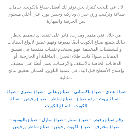
لا داعي للبحث كثيرا، نحن نوفر لك أفضل صباغ بالكويت. خدمات
صباغة وتركيب ورق جدران وباركيه وجبس بورد علي أعلي مستوي
من الحرفية والمهارة.
من خلال فني متميز ومدرب، قادر على تنفيذ أي تصميم يخطر
ببالك،يتمتع صباغ الكويت أيضًا بمعرفة وفهم عميق لأنواع الدهانات
والتشطيبات المختلفة. فهو يستخدم تقنيات متقدمة في تطبيق
الدهانات،سواءً كانت طلاء الجدران الداخلية أو الخارجية، أو
الدهانات الخاصة بالأسقف والأرضيات. يعمل أيضًا على تنظيف
وإصلاح الأسطح قبل البدء في عملية التلوين، لضمان تحقيق نتائج
مثالية.
صباغ هندي
–
صباغ باكستاني
–
صباغ بنغالي
–
صباغ مصري
–
صباغ
–
صباغ بيوت
–
رقم صباغ
–
صباغ شاطر
–
صباغ رخيص
–
صباغ
الكويت
–
اصباغ الكويت
رقم صباغ رخيص
–
صباغ ممتاز
–
صباغ منازل
–
صباغ باليوميه
–
صباغ محترف
–
صباغ الكويت رخيص
–
صباغ شاطر ورخيص