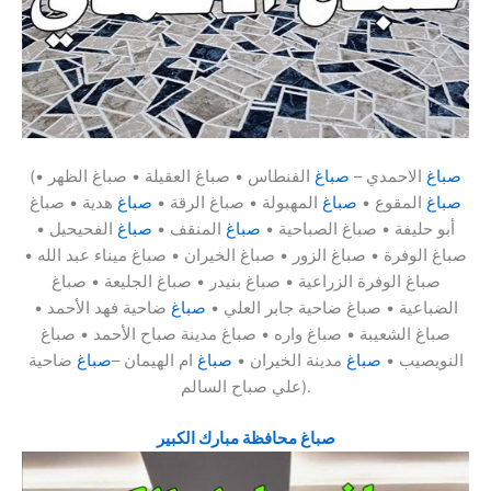
صباغ
الاحمدي –
صباغ
الفنطاس • صباغ العقيلة • صباغ الظهر •
(
صباغ
المقوع •
صباغ
المهبولة • صباغ الرقة •
صباغ
هدية • صباغ
أبو حليفة • صباغ الصباحية •
صباغ
المنقف •
صباغ
الفحيحيل •
صباغ الوفرة • صباغ الزور • صباغ الخيران • صباغ ميناء عبد الله •
صباغ الوفرة الزراعية • صباغ بنيدر • صباغ الجليعة • صباغ
الضباعية • صباغ ضاحية جابر العلي •
صباغ
ضاحية فهد الأحمد •
صباغ الشعيبة • صباغ واره • صباغ مدينة صباح الأحمد • صباغ
النويصيب •
صباغ
مدينة الخيران •
صباغ
ام الهيمان –
صباغ
ضاحية
علي صباح السالم).
صباغ محافظة مبارك الكبير