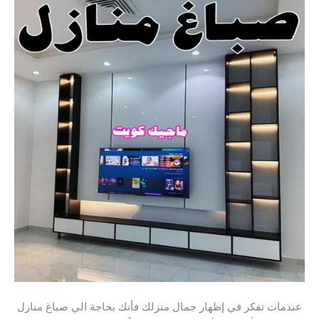
عندمات تفكر في إظهار جمال منزلك فأنك بحاجة الي صباغ منازل