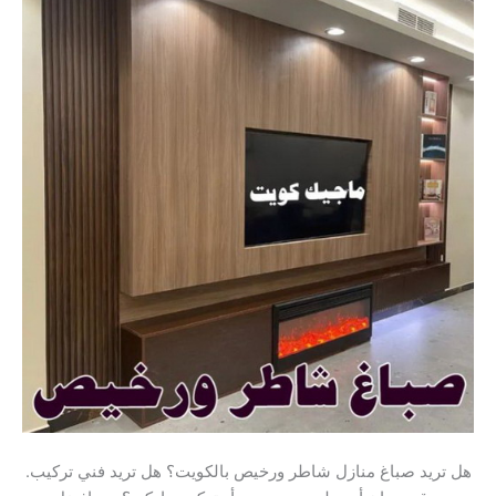
.هل تريد صباغ منازل شاطر ورخيص بالكويت؟ هل تريد فني تركيب