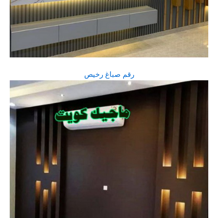
رقم صباغ رخيص