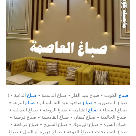
صباغ
الكويت • صباغ بنيد القار • صباغ الدسمة •
صباغ
الدعية •
(
صباغ المنصورية •
صباغ
ضاحية عبد الله السالم •
صباغ
النزهة •
صباغ الفيحاء •
صباغ
الشامية • صباغ الروضة • صباغ العديلية •
صباغ الخالدية • صباغ كيفان • صباغ القادسية • صباغ قرطبة •
صباغ السرة • صباغ اليرموك • صباغ الشويخ • صباغ غرناطة •
صباغ الصليبيخات • صباغ الدوحة • صباغ جزيرة أم النمل • صباغ