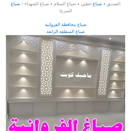
الصديق •
صباغ
حطين • صباغ السلام • صباغ الشهداء –
صباغ
السرة)
صباغ محافظة الفروانية
صباغ المنطقة الرابعة