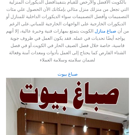
بالكويت الأفضل والأرخص للقيام بتنفيذأفضل الديكورات المنزلية
التي تجعل من منزلك منزل مثالي بإمكانك الأن الحصول علي مئات
التصميمات وأفضل التصميمات سواء الديكورات الداخلية للمنازل أو
الديكورات الخارجية على الواجهات الخارجية للمباني.على الرغم
من أن
صباغ منازل
الكويت يتمتع بمهارات فنية وخبرة عالية، إلا أنهم
يواجه أيضًا تحديات في عمله. فقد يكون العمل في ظروف جوية
قاسية، خاصة خلال فصل الصيف الحار في الكويت.أو في فصل
الشتاء القارص كما يحتاج إلى العمل بأدوات ومعدات آمنة وفعالة
لضمان سلامته وسلامة العملاء
صباغ بيوت