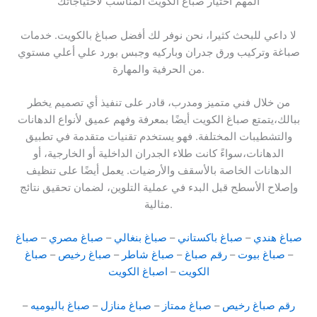
المهم اختيار صباغ الكويت المناسب لاحتياجاتك
لا داعي للبحث كثيرا، نحن نوفر لك أفضل صباغ بالكويت. خدمات
صباغة وتركيب ورق جدران وباركيه وجبس بورد علي أعلي مستوي
من الحرفية والمهارة.
من خلال فني متميز ومدرب، قادر على تنفيذ أي تصميم يخطر
ببالك،يتمتع صباغ الكويت أيضًا بمعرفة وفهم عميق لأنواع الدهانات
والتشطيبات المختلفة. فهو يستخدم تقنيات متقدمة في تطبيق
الدهانات،سواءً كانت طلاء الجدران الداخلية أو الخارجية، أو
الدهانات الخاصة بالأسقف والأرضيات. يعمل أيضًا على تنظيف
وإصلاح الأسطح قبل البدء في عملية التلوين، لضمان تحقيق نتائج
مثالية.
صباغ هندي
–
صباغ باكستاني
–
صباغ بنغالي
–
صباغ مصري
–
صباغ
–
صباغ بيوت
–
رقم صباغ
–
صباغ شاطر
–
صباغ رخيص
–
صباغ
الكويت
–
اصباغ الكويت
رقم صباغ رخيص
–
صباغ ممتاز
–
صباغ منازل
–
صباغ باليوميه
–