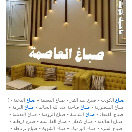
صباغ
الكويت • صباغ بنيد القار • صباغ الدسمة •
صباغ
الدعية •
(
صباغ المنصورية •
صباغ
ضاحية عبد الله السالم •
صباغ
النزهة •
صباغ الفيحاء •
صباغ
الشامية • صباغ الروضة • صباغ العديلية •
صباغ الخالدية • صباغ كيفان • صباغ القادسية • صباغ قرطبة •
صباغ السرة • صباغ اليرموك • صباغ الشويخ • صباغ غرناطة •