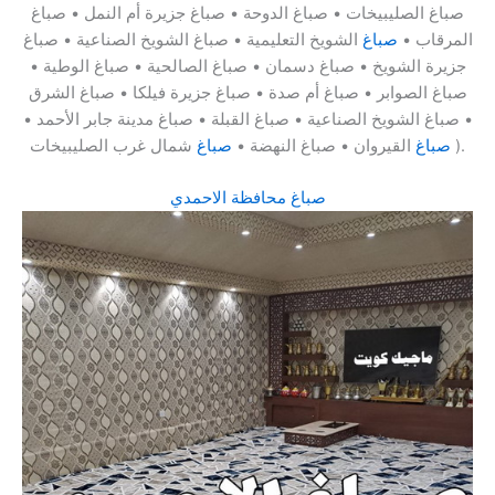
صباغ الصليبيخات • صباغ الدوحة • صباغ جزيرة أم النمل • صباغ
المرقاب •
صباغ
الشويخ التعليمية • صباغ الشويخ الصناعية • صباغ
جزيرة الشويخ • صباغ دسمان • صباغ الصالحية • صباغ الوطية •
صباغ الصوابر • صباغ أم صدة • صباغ جزيرة فيلكا • صباغ الشرق
• صباغ الشويخ الصناعية • صباغ القبلة • صباغ مدينة جابر الأحمد •
شمال غرب الصليبيخات ).
صباغ
القيروان • صباغ النهضة •
صباغ
صباغ محافظة الاحمدي