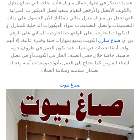
عندمات تفكر في إظهار جمال منزلك فأنك بحاجة الي صباغ منازل
بالكويت الأفضل والأرخص للقيام بتنفيذأفضل الديكورات المنزلية
التي تجعل من منزلك منزل مثالي بإمكانك الأن الحصول علي مئات
التصميمات وأفضل التصميمات سواء الديكورات الداخلية للمنازل أو
الديكورات الخارجية على الواجهات الخارجية للمباني.على الرغم
من أن
صباغ منازل
الكويت يتمتع بمهارات فنية وخبرة عالية، إلا أنهم
يواجه أيضًا تحديات في عمله. فقد يكون العمل في ظروف جوية
قاسية، خاصة خلال فصل الصيف الحار في الكويت.أو في فصل
الشتاء القارص كما يحتاج إلى العمل بأدوات ومعدات آمنة وفعالة
لضمان سلامته وسلامة العملاء
صباغ بيوت