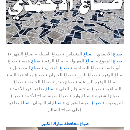
صباغ
الاحمدي –
صباغ
الفنطاس • صباغ العقيلة • صباغ الظهر •
(
صباغ
المقوع •
صباغ
المهبولة • صباغ الرقة •
صباغ
هدية • صباغ
أبو حليفة • صباغ الصباحية •
صباغ
المنقف •
صباغ
الفحيحيل •
صباغ الوفرة • صباغ الزور • صباغ الخيران • صباغ ميناء عبد الله •
صباغ الوفرة الزراعية • صباغ بنيدر • صباغ الجليعة • صباغ
الضباعية • صباغ ضاحية جابر العلي •
صباغ
ضاحية فهد الأحمد •
صباغ الشعيبة • صباغ واره • صباغ مدينة صباح الأحمد • صباغ
النويصيب •
صباغ
مدينة الخيران •
صباغ
ام الهيمان –
صباغ
ضاحية
علي صباح السالم).
صباغ محافظة مبارك الكبير