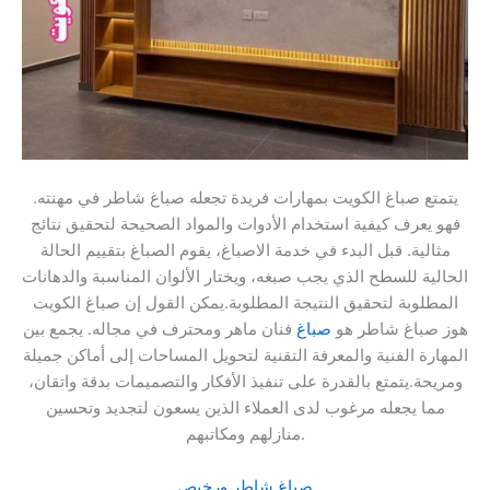
يتمتع صباغ الكويت بمهارات فريدة تجعله صباغ شاطر في مهنته.
فهو يعرف كيفية استخدام الأدوات والمواد الصحيحة لتحقيق نتائج
مثالية. قبل البدء في خدمة الاصباغ، يقوم الصباغ بتقييم الحالة
الحالية للسطح الذي يجب صبغه، ويختار الألوان المناسبة والدهانات
المطلوبة لتحقيق النتيجة المطلوبة.يمكن القول إن صباغ الكويت
هوز صباغ شاطر هو
صباغ
فنان ماهر ومحترف في مجاله. يجمع بين
المهارة الفنية والمعرفة التقنية لتحويل المساحات إلى أماكن جميلة
ومريحة.يتمتع بالقدرة على تنفيذ الأفكار والتصميمات بدقة واتقان،
مما يجعله مرغوب لدى العملاء الذين يسعون لتجديد وتحسين
منازلهم ومكاتبهم.
صباغ شاطر ورخيص