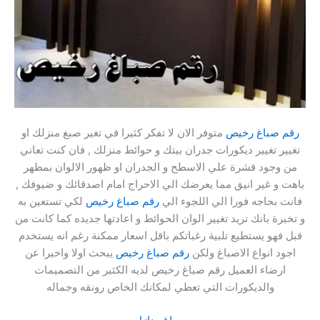
رقم صباغ رخيص
متوفر الان لا تفكر كثيرا في تغير صبغ منزلك او
تغيير تغيير ديكورات جدران بيتك و حوائط منزلك , فان كنت تعاني
من وجود قشرة علي الاسطح و الجدران او ظهور الالوان بمظهر
باهت و غير انيق مما يعرضك الي الاحراج امام اصدقائك و ضيوفك ,
فانت بحاجه فورا الي اللجوء الي
رقم صباغ رخيص
لكي تستعين به
و تخبرة بانك تريد تغيير الوان الحوائط و اعادتها جديده كما كانت من
قبل فهو يستطيع تلبية رغباتكم باقل اسعار ممكنة رغم انه يستخدم
اجود انواع الاصباغ ولكن
رقم صباغ رخيص
يبحث اولا واخيرا عن
ارضاء العميل رقم صباغ رخيص لديه الكثير من التصميمات
والديكورات التي تعطي لمكانك الخاص رونقه وجماله