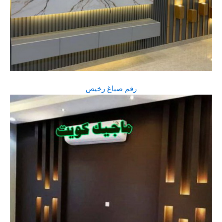
رقم صباغ رخيص