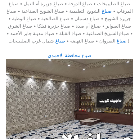
صباغ الصليبيخات • صباغ الدوحة • صباغ جزيرة أم النمل • صباغ
المرقاب •
صباغ
الشويخ التعليمية • صباغ الشويخ الصناعية • صباغ
جزيرة الشويخ • صباغ دسمان • صباغ الصالحية • صباغ الوطية •
صباغ الصوابر • صباغ أم صدة • صباغ جزيرة فيلكا • صباغ الشرق
• صباغ الشويخ الصناعية • صباغ القبلة • صباغ مدينة جابر الأحمد •
شمال غرب الصليبيخات ).
صباغ
القيروان • صباغ النهضة •
صباغ
صباغ محافظة الاحمدي