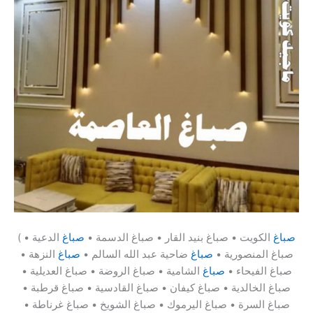
صباغ
الكويت • صباغ بنيد القار • صباغ الدسمة •
صباغ
الدعية •
(
صباغ المنصورية •
صباغ
ضاحية عبد الله السالم •
صباغ
النزهة •
صباغ الفيحاء •
صباغ
الشامية • صباغ الروضة • صباغ العديلية •
صباغ الخالدية • صباغ كيفان • صباغ القادسية • صباغ قرطبة •
صباغ السرة • صباغ اليرموك • صباغ الشويخ • صباغ غرناطة •