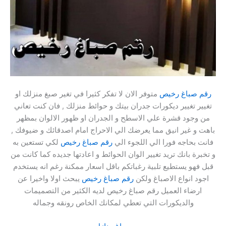
رقم صباغ رخيص
متوفر الان لا تفكر كثيرا في تغير صبغ منزلك او
تغيير تغيير ديكورات جدران بيتك و حوائط منزلك , فان كنت تعاني
من وجود قشرة علي الاسطح و الجدران او ظهور الالوان بمظهر
باهت و غير انيق مما يعرضك الي الاحراج امام اصدقائك و ضيوفك ,
فانت بحاجه فورا الي اللجوء الي
رقم صباغ رخيص
لكي تستعين به
و تخبرة بانك تريد تغيير الوان الحوائط و اعادتها جديده كما كانت من
قبل فهو يستطيع تلبية رغباتكم باقل اسعار ممكنة رغم انه يستخدم
اجود انواع الاصباغ ولكن
رقم صباغ رخيص
يبحث اولا واخيرا عن
ارضاء العميل رقم صباغ رخيص لديه الكثير من التصميمات
والديكورات التي تعطي لمكانك الخاص رونقه وجماله