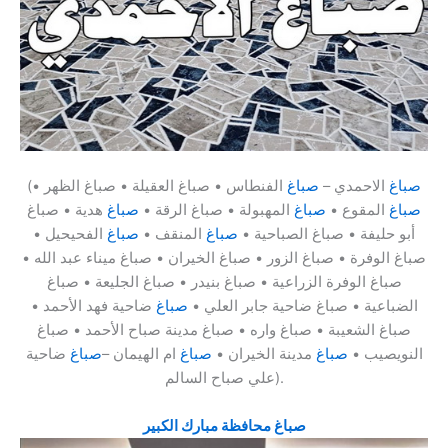
صباغ
الاحمدي –
صباغ
الفنطاس • صباغ العقيلة • صباغ الظهر •
(
صباغ
المقوع •
صباغ
المهبولة • صباغ الرقة •
صباغ
هدية • صباغ
أبو حليفة • صباغ الصباحية •
صباغ
المنقف •
صباغ
الفحيحيل •
صباغ الوفرة • صباغ الزور • صباغ الخيران • صباغ ميناء عبد الله •
صباغ الوفرة الزراعية • صباغ بنيدر • صباغ الجليعة • صباغ
الضباعية • صباغ ضاحية جابر العلي •
صباغ
ضاحية فهد الأحمد •
صباغ الشعيبة • صباغ واره • صباغ مدينة صباح الأحمد • صباغ
النويصيب •
صباغ
مدينة الخيران •
صباغ
ام الهيمان –
صباغ
ضاحية
علي صباح السالم).
صباغ محافظة مبارك الكبير