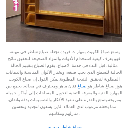
يتمتع صباغ الكويت بمهارات فريدة تجعله صباغ شاطر في مهنته.
فهو يعرف كيفية استخدام الأدوات والمواد الصحيحة لتحقيق نتائج
مثالية. قبل البدء في خدمة الاصباغ، يقوم الصباغ بتقييم الحالة
الحالية للسطح الذي يجب صبغه، ويختار الألوان المناسبة والدهانات
المطلوبة لتحقيق النتيجة المطلوبة.يمكن القول إن صباغ الكويت
هوز صباغ شاطر هو
صباغ
فنان ماهر ومحترف في مجاله. يجمع بين
المهارة الفنية والمعرفة التقنية لتحويل المساحات إلى أماكن جميلة
ومريحة.يتمتع بالقدرة على تنفيذ الأفكار والتصميمات بدقة واتقان،
مما يجعله مرغوب لدى العملاء الذين يسعون لتجديد وتحسين
منازلهم ومكاتبهم.
صباغ شاطر ورخيص