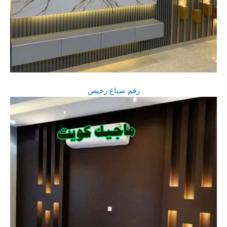
رقم صباغ رخيص