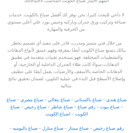
المهم اختيار صباغ الكويت المناسب لاحتياجاتك
لا داعي للبحث كثيرا، نحن نوفر لك أفضل صباغ بالكويت. خدمات
صباغة وتركيب ورق جدران وباركيه وجبس بورد علي أعلي مستوي
من الحرفية والمهارة.
من خلال فني متميز ومدرب، قادر على تنفيذ أي تصميم يخطر
ببالك،يتمتع صباغ الكويت أيضًا بمعرفة وفهم عميق لأنواع الدهانات
والتشطيبات المختلفة. فهو يستخدم تقنيات متقدمة في تطبيق
الدهانات،سواءً كانت طلاء الجدران الداخلية أو الخارجية، أو
الدهانات الخاصة بالأسقف والأرضيات. يعمل أيضًا على تنظيف
وإصلاح الأسطح قبل البدء في عملية التلوين، لضمان تحقيق نتائج
مثالية.
صباغ هندي
–
صباغ باكستاني
–
صباغ بنغالي
–
صباغ مصري
–
صباغ
–
صباغ بيوت
–
رقم صباغ
–
صباغ شاطر
–
صباغ رخيص
–
صباغ
الكويت
–
اصباغ الكويت
رقم صباغ رخيص
–
صباغ ممتاز
–
صباغ منازل
–
صباغ باليوميه
–