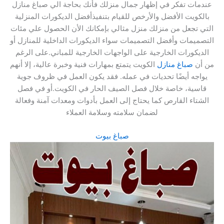
عندمات تفكر في إظهار جمال منزلك فأنك بحاجة الي صباغ منازل
بالكويت الأفضل والأرخص للقيام بتنفيذأفضل الديكورات المنزلية
التي تجعل من منزلك منزل مثالي بإمكانك الأن الحصول علي مئات
التصميمات وأفضل التصميمات سواء الديكورات الداخلية للمنازل أو
الديكورات الخارجية على الواجهات الخارجية للمباني.على الرغم
من أن
صباغ منازل
الكويت يتمتع بمهارات فنية وخبرة عالية، إلا أنهم
يواجه أيضًا تحديات في عمله. فقد يكون العمل في ظروف جوية
قاسية، خاصة خلال فصل الصيف الحار في الكويت.أو في فصل
الشتاء القارص كما يحتاج إلى العمل بأدوات ومعدات آمنة وفعالة
لضمان سلامته وسلامة العملاء
صباغ بيوت