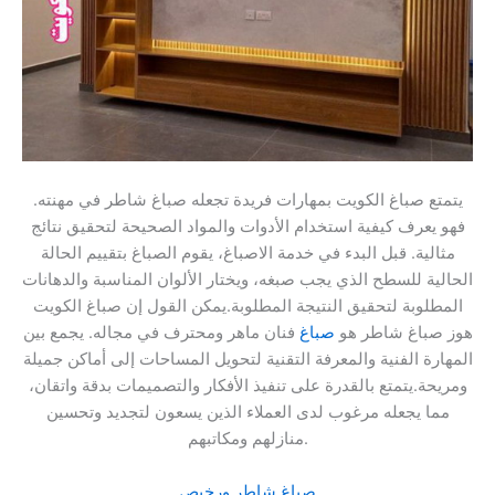
يتمتع صباغ الكويت بمهارات فريدة تجعله صباغ شاطر في مهنته.
فهو يعرف كيفية استخدام الأدوات والمواد الصحيحة لتحقيق نتائج
مثالية. قبل البدء في خدمة الاصباغ، يقوم الصباغ بتقييم الحالة
الحالية للسطح الذي يجب صبغه، ويختار الألوان المناسبة والدهانات
المطلوبة لتحقيق النتيجة المطلوبة.يمكن القول إن صباغ الكويت
هوز صباغ شاطر هو
صباغ
فنان ماهر ومحترف في مجاله. يجمع بين
المهارة الفنية والمعرفة التقنية لتحويل المساحات إلى أماكن جميلة
ومريحة.يتمتع بالقدرة على تنفيذ الأفكار والتصميمات بدقة واتقان،
مما يجعله مرغوب لدى العملاء الذين يسعون لتجديد وتحسين
منازلهم ومكاتبهم.
صباغ شاطر ورخيص