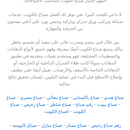
المهم اختيار صباغ الكويت المناسب لاحتياجاتك
لا داعي للبحث كثيرا، نحن نوفر لك أفضل صباغ بالكويت. خدمات
صباغة وتركيب ورق جدران وباركيه وجبس بورد علي أعلي مستوي
من الحرفية والمهارة.
من خلال فني متميز ومدرب، قادر على تنفيذ أي تصميم يخطر
ببالك،يتمتع صباغ الكويت أيضًا بمعرفة وفهم عميق لأنواع الدهانات
والتشطيبات المختلفة. فهو يستخدم تقنيات متقدمة في تطبيق
الدهانات،سواءً كانت طلاء الجدران الداخلية أو الخارجية، أو
الدهانات الخاصة بالأسقف والأرضيات. يعمل أيضًا على تنظيف
وإصلاح الأسطح قبل البدء في عملية التلوين، لضمان تحقيق نتائج
مثالية.
صباغ هندي
–
صباغ باكستاني
–
صباغ بنغالي
–
صباغ مصري
–
صباغ
–
صباغ بيوت
–
رقم صباغ
–
صباغ شاطر
–
صباغ رخيص
–
صباغ
الكويت
–
اصباغ الكويت
رقم صباغ رخيص
–
صباغ ممتاز
–
صباغ منازل
–
صباغ باليوميه
–