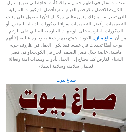
عندمات تفكر في إظهار جمال منزلك فأنك بحاجة الي صباغ منازل
بالكويت الأفضل والأرخص للقيام بتنفيذأفضل الديكورات المنزلية
التي تجعل من منزلك منزل مثالي بإمكانك الأن الحصول علي مئات
التصميمات وأفضل التصميمات سواء الديكورات الداخلية للمنازل أو
الديكورات الخارجية على الواجهات الخارجية للمباني.على الرغم
من أن
صباغ منازل
الكويت يتمتع بمهارات فنية وخبرة عالية، إلا أنهم
يواجه أيضًا تحديات في عمله. فقد يكون العمل في ظروف جوية
قاسية، خاصة خلال فصل الصيف الحار في الكويت.أو في فصل
الشتاء القارص كما يحتاج إلى العمل بأدوات ومعدات آمنة وفعالة
لضمان سلامته وسلامة العملاء
صباغ بيوت