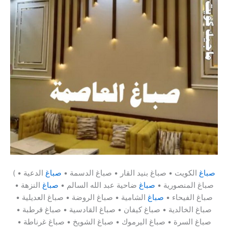
صباغ
الكويت • صباغ بنيد القار • صباغ الدسمة •
صباغ
الدعية •
(
صباغ المنصورية •
صباغ
ضاحية عبد الله السالم •
صباغ
النزهة •
صباغ الفيحاء •
صباغ
الشامية • صباغ الروضة • صباغ العديلية •
صباغ الخالدية • صباغ كيفان • صباغ القادسية • صباغ قرطبة •
صباغ السرة • صباغ اليرموك • صباغ الشويخ • صباغ غرناطة •