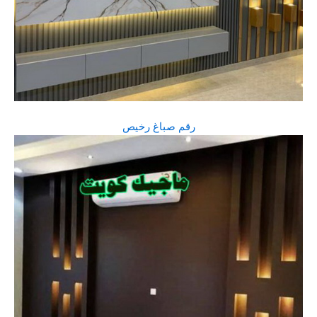
رقم صباغ رخيص