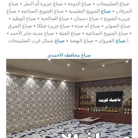
صباغ الصليبيخات • صباغ الدوحة • صباغ جزيرة أم النمل • صباغ
المرقاب •
صباغ
الشويخ التعليمية • صباغ الشويخ الصناعية • صباغ
جزيرة الشويخ • صباغ دسمان • صباغ الصالحية • صباغ الوطية •
صباغ الصوابر • صباغ أم صدة • صباغ جزيرة فيلكا • صباغ الشرق
• صباغ الشويخ الصناعية • صباغ القبلة • صباغ مدينة جابر الأحمد •
شمال غرب الصليبيخات ).
صباغ
القيروان • صباغ النهضة •
صباغ
صباغ محافظة الاحمدي