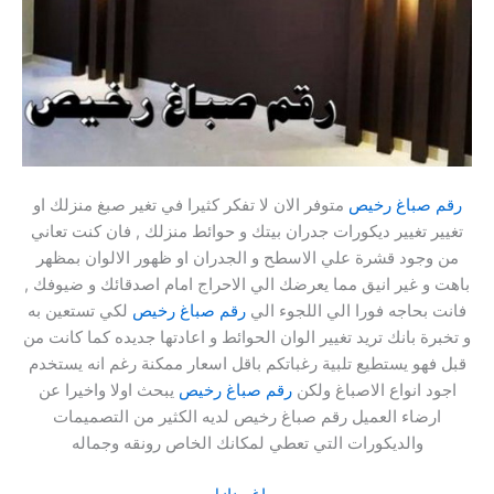
رقم صباغ رخيص
متوفر الان لا تفكر كثيرا في تغير صبغ منزلك او
تغيير تغيير ديكورات جدران بيتك و حوائط منزلك , فان كنت تعاني
من وجود قشرة علي الاسطح و الجدران او ظهور الالوان بمظهر
باهت و غير انيق مما يعرضك الي الاحراج امام اصدقائك و ضيوفك ,
فانت بحاجه فورا الي اللجوء الي
رقم صباغ رخيص
لكي تستعين به
و تخبرة بانك تريد تغيير الوان الحوائط و اعادتها جديده كما كانت من
قبل فهو يستطيع تلبية رغباتكم باقل اسعار ممكنة رغم انه يستخدم
اجود انواع الاصباغ ولكن
رقم صباغ رخيص
يبحث اولا واخيرا عن
ارضاء العميل رقم صباغ رخيص لديه الكثير من التصميمات
والديكورات التي تعطي لمكانك الخاص رونقه وجماله