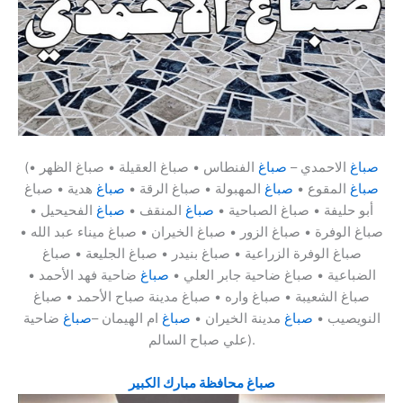
صباغ
الاحمدي –
صباغ
الفنطاس • صباغ العقيلة • صباغ الظهر •
(
صباغ
المقوع •
صباغ
المهبولة • صباغ الرقة •
صباغ
هدية • صباغ
أبو حليفة • صباغ الصباحية •
صباغ
المنقف •
صباغ
الفحيحيل •
صباغ الوفرة • صباغ الزور • صباغ الخيران • صباغ ميناء عبد الله •
صباغ الوفرة الزراعية • صباغ بنيدر • صباغ الجليعة • صباغ
الضباعية • صباغ ضاحية جابر العلي •
صباغ
ضاحية فهد الأحمد •
صباغ الشعيبة • صباغ واره • صباغ مدينة صباح الأحمد • صباغ
النويصيب •
صباغ
مدينة الخيران •
صباغ
ام الهيمان –
صباغ
ضاحية
علي صباح السالم).
صباغ محافظة مبارك الكبير