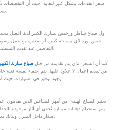
سعر الخدمات بشكل كبير للغاية، حيث أن التخفيضات تكو
بسعر حصري لا يوجد في أي مكان أخر مع احترافية ودقة بالعمل لا حدود لها.
اول صباغ شاطر ورخيص بمبارك الكبير لدينا افضل مجموع
جبس بورد لأي مساحة كبيرة أو صغيرة مع عمل رسوما
يحرص بشكل كامل على وجود خدمه رائعة بدون أي أخطاء.
التفاصيل عند تقديم التشطيب
كما أن السعر الذي يتم تقديمه من قبل
صباغ مبارك الكبير
من تقديم اعمال لا علاوة عليها، يتم إضفاء لمسة فنية عل
وجود توفير في السيارات حيث أنه يتم توفير المعدات والمواد من خلال سيارة مخصصة لذلك حتى لا يكلف العميل مبلغ آخر على الخدمة.
يعتبر الصباغ الهندي من أمهر الصباغين الذين يقدمون ا
يتم استخدام دهانات ممتازة تُخفي أي أثار موجودة ب
ليوفر لكم خدمه عالية الجودة لضمان طلاء مناسب بسعر رخيص.
صغار داخل المنزل ولذلك يم