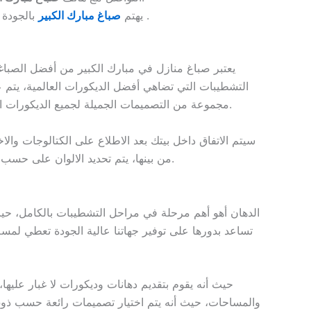
بالجودة التي يتم تقديم الخدمات بها حيث أن هدفه هو ارضاء العملاء بكل مكان داخل دولة مبارك الكبير .
يهتم
صباغ مبارك الكبير
يعتبر صباغ منازل في مبارك الكبير من أفضل الصبا
التشطيبات التي تضاهي أفضل الديكورات العالمية، يتم ع
مجموعة من التصميمات الجميلة لجميع الديكورات الداخلية في المنازل، نهتم بعمل كل ما هو جديد للمنازل، يتم الاتصال بنا ومن ثم التعرف على أفضل العروض والتصميمات.
سيتم الاتفاق داخل بيتك بعد الاطلاع على الكتالوجات وا
من بينها، يتم تحديد الالوان على حسب المكان والعفش الموجود به ليتم عمل تناسق كلي في المكان، نهتم بعمل كل ما هو جديد لينال رضاء العملاء.
الدهان أهو أهم مرحلة في مراحل التشطيبات بالكامل، حي
تساعد بدورها على توفير جهاتنا عالية الجودة تعطي لمسة
حيث أنه يقوم بتقديم دهانات وديكورات لا غبار عليه
والمساحات، حيث أنه يتم اختيار تصميمات رائعة حسب ذوق