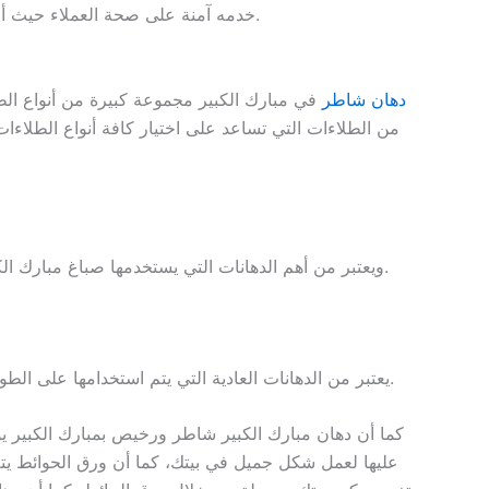
خدمه آمنة على صحة العملاء حيث أن الطلاءات التي لها رائحة وبها مواد كيميائية تسبب أمراض كثيرة للإنسان منها الحساسية المفرطة وغيرها.
دهان شاطر
في مبارك الكبير مجموعة كبيرة من أنواع الطل
من الطلاءات التي تساعد على اختيار كافة أنواع الطلاءا
ويعتبر من أهم الدهانات التي يستخدمها صباغ مبارك الكبير على نطاق واسع في صبغ الحوائط الداخلية من المنزل ويمتاز بوجود ألوان عديدة، يتم تنظيفه بسهولة كبيرة بشكل دوري.
يعتبر من الدهانات العادية التي يتم استخدامها على الطوب بحالته العادية وبالطبع لا يمكن استخدامه للأسطح المختلفة والدهان الجيري يتساقط بسرعة كبيرة ولا يعيش لفترات طويلة.
كما أن دهان مبارك الكبير شاطر ورخيص بمبارك الكبير يو
عليها لعمل شكل جميل في بيتك، كما أن ورق الحوائط يتم