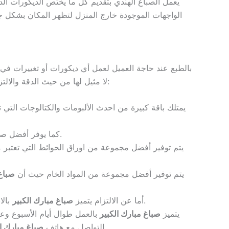
يعمل الصباغ الهندي بتقديم كل ما يختص الديكورات الد
الواجهات الموجودة خارج المنزل لتظهر المكان بشكل ج
بالطبع عند حاجة العميل لعمل أي ديكورات أو تغييرات ف
لا مثيل لها من حيث الدقة والالتزام، افضل صباغ بمبارك الكبير يقدم لكم مزايا لا توجد في أي شركة أو مؤسسة أخرى وهذه المزايا هي:
يمتلك باقة كبيرة من احدث الألبومات والكتالوجات التي
كما يوفر أفضل صباغين بمبارك الكبير رسومات ثلاثية الأبعاد جميلة للغاية تعطي لمسة فنية للمكان.
يتم توفير أفضل مجموعة من اوراق الحوائط التي تعتبر
يتم توفير أفضل مجموعة من المواد الخام حيث أن
صباغ 
بالانضباط في المواعيد التي يتم تقديمها والاتفاق عليها مع العملاء، حيث يتم عمل الخدمات قبل الوقت المحدد.
أما عن الالتزام يتميز
صباغ مبارك الكبير
يتميز
صباغ مبارك الكبير
بالعمل طوال أيام الأسبوع وعل
في أي توقيت، كما أن الأسعار التي يقدمها تعتبر مُناسبة للجميع لأنها غير مكلفة ومعقولة.
التواصل مع هاتف
صباغ مبارك ال