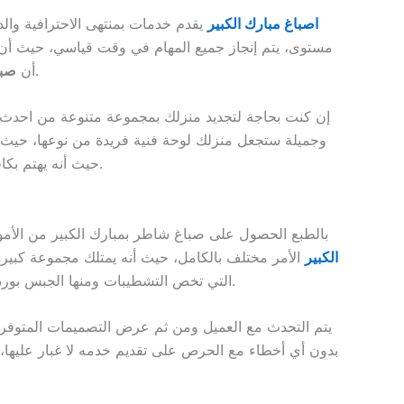
اصباغ مبارك الكبير
يقدم خدمات بمنتهى الاحترافية وال
مستوى، يتم إنجاز جميع المهام في وقت قياسي، حيث أن 
يقدم لكم باقة متنوعة من الخدمات التي تعتبر مهمة للجميع.
أن
صبا
إن كنت بحاجة لتجديد منزلك بمجموعة متنوعة من احدث ال
وجميلة ستجعل منزلك لوحة فنية فريدة من نوعها، حيث
حيث أنه يهتم بكافة التفاصيل الموجودة في المكان ليخرج افضل ما لدية من مواهب في عمل الديكورات.
بالطبع الحصول على صباغ شاطر بمبارك الكبير من الأمور
الكبير
الأمر مختلف بالكامل، حيث أنه يمتلك مجموعة كبيرة
التي تخص التشطيبات ومنها الجبس بورد والدهانات وغيرها، كما أنه يقوم بعرض مجموعة متنوعة من التصميمات الحصرية التي تتناسب مع أي مساحة.
يتم التحدث مع العميل ومن ثم عرض التصميمات المتوفر
بدون أي أخطاء مع الحرص على تقديم خدمه لا غبار عليها