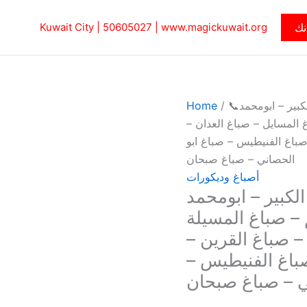
نك
www.magickuwait.org
|
50605027‎
Kuwait City |
كبير – ابومحمد📞
/
Home
باغ المسايل – صباغ العدان –
صباغ الفنيطيس – صباغ ابو
الحصاني – صباغ صبحان
أصباغ وديكورات
لكبير – ابومحمد
سالم – صباغ المسيلة
– صباغ القرين –
باغ الفنيطيس –
ي – صباغ صبحان