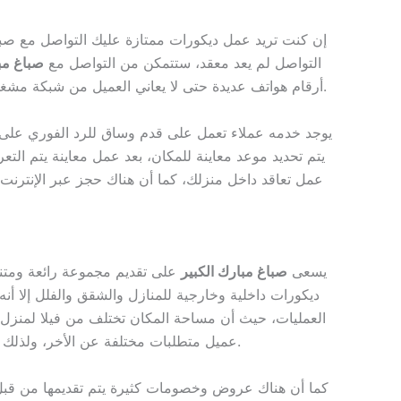
إن كنت تريد عمل ديكورات ممتازة عليك التواصل مع صبا
التواصل لم يعد معقد، ستتمكن من التواصل مع
صباغ مب
وفر الكثير من الخطوط كنوع من الحرص على تقديم خدمه مريحة للعملاء.
أرقام هواتف عديدة حتى لا يعاني العميل من شبكة مشغ
يوجد خدمه عملاء تعمل على قدم وساق للرد الفوري على ال
يتم تحديد موعد معاينة للمكان، بعد عمل معاينة يتم الت
عمل تعاقد داخل منزلك، كما أن هناك حجز عبر الإنتر
يسعى
صباغ مبارك الكبير
على تقديم مجموعة رائعة ومتن
ديكورات داخلية وخارجية للمنازل والشقق والفلل إلا أنه
العمليات، حيث أن مساحة المكان تختلف من فيلا لمنزل 
عميل متطلبات مختلفة عن الأخر، ولذلك السعر يتم تحديده بعد عمل معاينة شاملة للمكان ومعرفة المطلوب من العميل ثم الوقوف على السعر بالكامل.
كما أن هناك عروض وخصومات كثيرة يتم تقديمها من قب