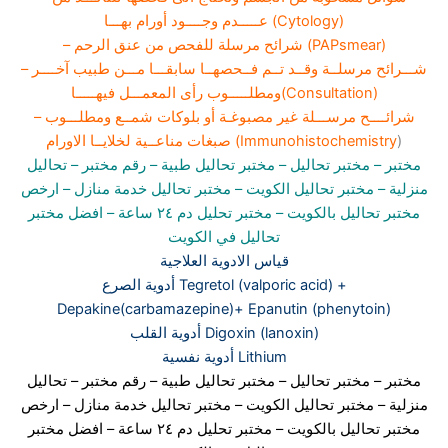
عـــــدم وجــــود أورام بهـــا (Cytology)
– شرائح مرسلة للفحص من عنق الرحم (PAPsmear)
– شـــرائح مرسلــة وقــد تــم فــحصهــا سابقـــا مـــن طبيب آخــــر
ومطلـــــوب رأى المعمـــل فيهـــــا(Consultation)
– شرائــــح مرســـلة غير مصبوغـة أو بلوكات شمــع ومطلـــوب
)
صبغات مناعــية لخلايــا الاورام (Immunohistochemistry
مختبر
– مختبر تحاليل –
مختبر تحاليل طبية
– رقم مختبر –
تحاليل
منزلية
– مختبر تحاليل الكويت
– مختبر تحاليل خدمة منازل
– ارخص
مختبر تحاليل بالكويت –
مختبر تحليل دم ٢٤ ساعة
– افضل مختبر
تحاليل في الكويت
قياس الادوية العلاجية
أدوية الصرع Tegretol (valporic acid) +
Depakine(carbamazepine)+ Epanutin (phenytoin)
أدوية القلب Digoxin (lanoxin)
أدوية نفسية Lithium
مختبر
– مختبر تحاليل –
مختبر تحاليل طبية
– رقم مختبر –
تحاليل
منزلية
– مختبر تحاليل الكويت
– مختبر تحاليل خدمة منازل
– ارخص
مختبر تحاليل بالكويت –
مختبر تحليل دم ٢٤ ساعة
– افضل مختبر