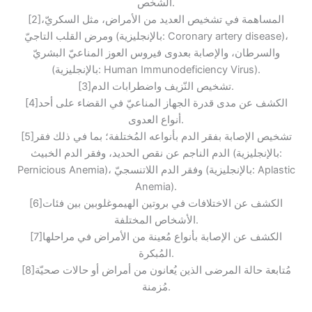
الشخص.
[2]المساهمة في تشخيص العديد من الأمراض، مثل السكريّ،
ومرض القلب التاجيّ (بالإنجليزية: Coronary artery disease)،
والسرطان، والإصابة بعدوى فيروس العوز المناعيّ البشريّ
(بالإنجليزية: Human Immunodeficiency Virus).
[3]تشخيص النّزيف واضطرابات الدم.
[4]الكشف عن مدى قدرة الجهاز المناعيّ في القضاء على أحد
أنواع العدوى.
[5]تشخيص الإصابة بفقر الدم بأنواعه المُختلفة؛ بما في ذلك فقر
الدم الناجم عن نقص الحديد، وفقر الدم الخبيث (بالإنجليزية:
Pernicious Anemia)، وفقر الدم اللاتنسجيّ (بالإنجليزية: Aplastic
Anemia).
[6]الكشف عن الاختلافات في بروتين الهيموغلوبين بين فئات
الأشخاص المختلفة.
[7]الكشف عن الإصابة بأنواع مُعينة من الأمراض في مراحلها
المُبكرة.
[8]مُتابعة حالة المرضى الذين يُعانون من أمراض أو حالات صحيّة
مُزمنة.