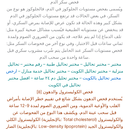
فحص سكر الدم
ويُسمى بفحص مستويات الجلوكوز في الدم، فالجلوكوز هو نوع من
السكر، في بعض الحالات قد ترتفع مستويات الجلوكوز في الدم
بشكل كبير وهذه الحالة قد تكون عرض للإصابة بمرض السكري، أو
قد ينخفض عن مستوياته الطبيعية فيُسبب مشاكل صحية كبيرة مثل:
تلف الدماغ إذا لم يتم علاجه، قد يكون من الضروري الصوم ولمدة
ثماني ساعات قبل الاختبار، وفي نوع آخر من فحوصات السكر مثل:
فحص مستويات السكر عند الحامل يتم شُرب مشروب سكري قبل
ساعة واحدة من سحب الدم.
مختبر
– مختبر تحاليل –
مختبر تحاليل طبية
– رقم مختبر –
تحاليل
منزلية
– مختبر تحاليل الكويت
– مختبر تحاليل خدمة منازل
–
ارخص
مختبر تحاليل بالكويت
–
مختبر تحليل دم ٢٤ ساعة
– افضل مختبر
تحاليل في الكويت
[٥] فحص الكوليسترول والدهون
يُستخدم فحص الدهون بشكل شائع في تقييم خطر الإصابة بأمراض
القلب والأوعية الدموية، ومن الضروري الصوم لمدة 9-12 ساعة
قبل سحب عينة الدم، ويكشف هذا النوع من الفحوصات عن
الكوليسترول الكلي (بالإنجليزية: Total cholesterol) والكوليسترول
الضار (بالإنجليزية: Low-density lipoprotein) والكوليسترول الجيد