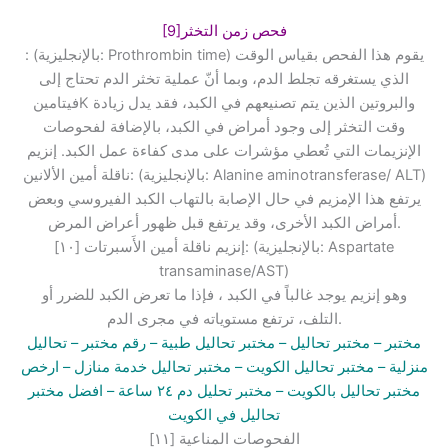
[9]فحص زمن التخثر
: (بالإنجليزية: Prothrombin time) يقوم هذا الفحص بقياس الوقت
الذي يستغرقه تجلط الدم، وبما أنّ عملية تخثر الدم تحتاج إلى
فيتامينK والبروتين الذين يتم تصنيعهم في الكبد، فقد يدل زيادة
وقت التخثر إلى وجود أمراض في الكبد، بالإضافة لفحوصات
الإنزيمات التي تُعطي مؤشرات على مدى كفاءة عمل الكبد. إنزيم
ناقلة أمين الألانين: (بالإنجليزية: Alanine aminotransferase/ ALT)
يرتفع هذا الإمزيم في حال الإصابة بالتهاب الكبد الفيروسي وبعض
أمراض الكبد الأخرى، وقد يرتفع قبل ظهور أعراض المرض.
[١٠] إنزيم ناقلة أمين الأَسبرتات: (بالإنجليزية: Aspartate
transaminase/AST)
وهو إنزيم يوجد غالباً في الكبد ، فإذا ما تعرض الكبد للضرر أو
التلف، ترتفع مستوياته في مجرى الدم.
مختبر
– مختبر تحاليل –
مختبر تحاليل طبية
– رقم مختبر –
تحاليل
منزلية
– مختبر تحاليل الكويت
– مختبر تحاليل خدمة منازل
– ارخص
مختبر تحاليل بالكويت –
مختبر تحليل دم ٢٤ ساعة
– افضل مختبر
تحاليل في الكويت
[١١] الفحوصات المناعية