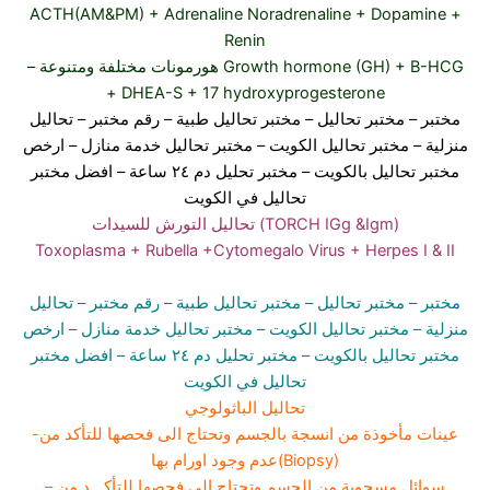
ACTH(AM&PM) + Adrenaline Noradrenaline + Dopamine +
Renin
– هورمونات مختلفة ومتنوعة Growth hormone (GH) + B-HCG
+ DHEA-S + 17 hydroxyprogesterone
مختبر
– مختبر تحاليل –
مختبر تحاليل طبية
– رقم مختبر –
تحاليل
منزلية
– مختبر تحاليل الكويت
– مختبر تحاليل خدمة منازل
– ارخص
مختبر تحاليل بالكويت –
مختبر تحليل دم ٢٤ ساعة
– افضل مختبر
تحاليل في الكويت
تحاليل التورش للسيدات (TORCH IGg &Igm)
Toxoplasma + Rubella +Cytomegalo Virus + Herpes I & II
م
ختبر
– مختبر تحاليل –
مختبر تحاليل طبية
– رقم مختبر –
تحاليل
منزلية
– مختبر تحاليل الكويت
– مختبر تحاليل خدمة منازل
– ارخص
مختبر تحاليل بالكويت –
مختبر تحليل دم ٢٤ ساعة
– افضل مختبر
تحاليل في الكويت
تحاليل الباثولوجي
-عينات مأخوذة من انسجة بالجسم وتحتاج الى فحصها للتأكد من
عدم وجود اورام بها(Biopsy)
– سوائل مسحوبة من الجسم وتحتاج الى فحصها للتأكـــد من