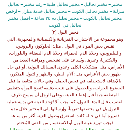
مختبر
– مختبر تحاليل –
مختبر تحاليل طبية
– رقم مختبر –
تحاليل
منزلية
– مختبر تحاليل الكويت
– مختبر تحاليل خدمة منازل
– ارخص
مختبر تحاليل بالكويت –
مختبر تحليل دم ٢٤ ساعة
– افضل مختبر
تحاليل في الكويت
[٢] فحص البول
وهو مجموعة من الاختبارات الفيزيائية والكيميائية والمجهرية، التي
تقيس بعض المواد في البول ، مثل: الجلوكوز، والبروتين،
والبيليروبين، وخلايا الدم الحمراء، وخلايا الدم البيضاء، والبلورات،
والبكتيريا، وغيرها، ويُساعد على تشخيص ومراقبة العديد من
الأمراض، مثل: مشكلات الكلى وعدوى المسالك البولية، أو في حال
ظهور بعض الأعراض، مثل: آلام البطن، والظهر والتبول المتكرر،
بالإضافة لاستخدامه في فحص الحمل، وفي حالات متابعة ما قبل
الخضوع للجراحة، وللحصول على نتيجة دقيقة تُنصح المرأة بتنظيف
المنطقة جيداً قبل إعطاء العينة، وعلى الرجل أن يمسح طرف
القضيب قبل البدء بالتبول، كما يجب ألا تُؤخذ العينة في بداية عملية
التبول بل في منتصفها تقريباً، وإرسالها إلى المختبر خلال مدة
قصيرة أما في حالة كانت استغرق وصول العينة أكثر من ساعة
فيجب تبريد عينة البول أو الاستفسار من الفني المُختص.
مختبر
– مختبر تحاليل –
مختبر تحاليل طبية
– رقم مختبر –
تحاليل