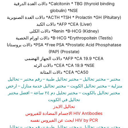
دالات الغدة الدرقية *Calcitonin * TBG (thyroid binding
globulin) *NSE
دالات الغدة الصنوبرية *ACTH *TSH * Prolactin *GH (Pituitary)
دالات الكبد *AFP *CEA (Liver)
دالات الكلى *Renin *B-HCG (Kidney)
دالات اورام الخصية *B-HCG *Erythropoitein (Testis)
دالات بروستاتا *PSA *Free PSA *Prostatic Acid Phosphatase
(PAP) (Prostate)
دالات الجهاز الهضمى *AFP *CA 19.9 *CEA
دالات الرئه *CEA *CA 19.9 *NSE
دالات المثانة *CEA *CA50
مختبر
– مختبر تحاليل –
مختبر تحاليل طبية
– رقم مختبر –
تحاليل
منزلية
– مختبر تحاليل الكويت
– مختبر تحاليل خدمة منازل
– ارخص
مختبر تحاليل بالكويت –
مختبر تحليل دم ٢٤ ساعة
– افضل مختبر
تحاليل في الكويت
تحاليل الايدز
الاجسام المضادة للفيروس HIV Antibodies
ابحث عن الفيروس نفسه HIV by PCR
مختبر
– مختبر تحاليل –
مختبر تحاليل طبية
– رقم مختبر –
تحاليل