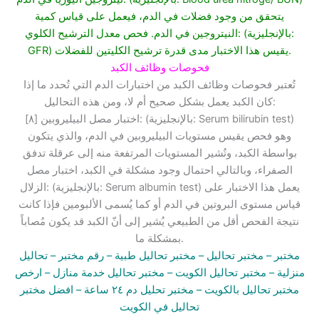
يتحقق من وجود فضلات في الدم، فيعمل على قياس كمية
النيتروجين في الدم. فحص معدل الترشيح الكلوي: (بالإنجليزية:
GFR) يقيس هذا الاختبار مدى قدرة ترشيح الكليتين للفضلات.
فحوصات وظائف الكبد
تُعتبر فحوصات وظائف الكبد من اختبارات الدم التي تُحدد ما إذا
كان الكبد يعمل بشكل صحيح أم لا، ومن هذه التحاليل:
[٨] اختبار مصل البيليروبين: (بالإنجليزية: Serum bilirubin test)
وهو فحص يقيس مستويات البيليروبين في الدم، والذي يتكون
بواسطة الكبد، وتُشير المستويات المرتفعة منه إلى عرقلة تدفق
الصفراء، وبالتالي احتمال وجود مشكلة في الكبد، اختبار مصل
الزلال: (بالإنجليزية: Serum albumin test) يعمل هذا الاختبار على
قياس مستوى البروتين في الدم أو كما يُسمى الألبومين فإذا كانت
نتيجة الفحص أقل من الطبيعي يُشير إلى أنّ الكبد قد يكون مُصاباً
بمشكلة ما.
مختبر
– مختبر تحاليل –
مختبر تحاليل طبية
– رقم مختبر –
تحاليل
منزلية
– مختبر تحاليل الكويت
– مختبر تحاليل خدمة منازل
– ارخص
مختبر تحاليل بالكويت –
مختبر تحليل دم ٢٤ ساعة
– افضل مختبر
تحاليل في الكويت