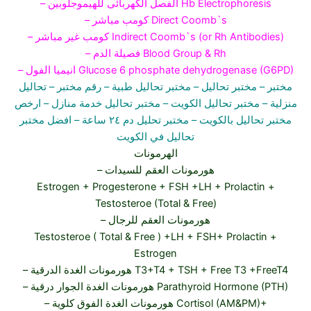
– الفصل الكهربائى للهيموجلوبين Hb Electrophoresis
– كومب مباشر Direct Coomb`s
– كومب غير مباشر Indirect Coomb`s (or Rh Antibodies)
– فصيلة الدم Blood Group & Rh
– انيميا الفول Glucose 6 phosphate dehydrogenase (G6PD)
مختبر
– مختبر تحاليل –
مختبر تحاليل طبية
– رقم مختبر –
تحاليل
منزلية
– مختبر تحاليل الكويت
– مختبر تحاليل خدمة منازل
– ارخص
مختبر تحاليل بالكويت –
مختبر تحليل دم ٢٤ ساعة
– افضل مختبر
تحاليل في الكويت
الهرمونات
– هورمونات العقم للسيدات
Estrogen + Progesterone + FSH +LH + Prolactin +
Testosteroe (Total & Free)
– هورمونات العقم للرجال
Testosteroe ( Total & Free ) +LH + FSH+ Prolactin +
Estrogen
– هورمونات الغدة الدرقية T3+T4 + TSH + Free T3 +FreeT4
– هورمونات الغدة الجوار درقية Parathyroid Hormone (PTH)
– هورمونات الغدة الفوق كلوية Cortisol (AM&PM)+