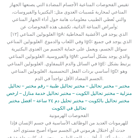
تقيس الفحوصات المناعية الأجسام المضادة التي يصنعها الجهاز
المناعي لمحاربة مُسببات العدوى مثل: البكتيريا والفيروسات،
والتي تُعطي الطبيب معلومات هامة حول أداء الجهاز المناعي
وأمراض المناعة الذاتية، تكشف هذه الفحوصات عن:
[١٢] الغلوبولين المناعي IgA: الذي يوجد في الأغشية المخاطية
وفي اللعاب والدموع. الغلوبولين المناعي IgG: الذي يوجد في جميع
سوائل الجسم، ويعمل على حماية الجسم من العدوى البكتيرية
والفيروسية. الغلوبولين المناعي IgM: والذي يوجد بشكل أساسي
في السائل والدم الليمفاوي. الغلوبولين المناعي IgE: يرتبط بشكل
أساسي بردات الفعل التحسسية. الغلوبولين المناعي IgD: وهو
الجسم المضاد الأقل تواجداً في الدم.
مختبر
– مختبر تحاليل –
مختبر تحاليل طبية
– رقم مختبر –
تحاليل
منزلية
– مختبر تحاليل الكويت
– مختبر تحاليل خدمة منازل
– ارخص
مختبر تحاليل بالكويت –
مختبر تحليل دم ٢٤ ساعة
– افضل مختبر
تحاليل في الكويت
الفحوصات الهرمونية
للهرمونات العديد من الوظائف الأساسية في جسم الإنسان فإذا
حدث أي اختلال هرموني في الجسم سواء أصبح مستوى أحد
الهرمونات أكثر أو أقل من الحد الطبيعي، وحتى إن كانت طفيفة قد