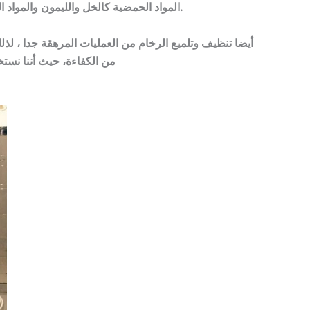
المواد الحمضية كالخل والليمون والمواد المنظفة القوية كالفلاش والهايبكس وغيرها تعمل على خدش الرخام وعمل حفر به، لذلك يحظر استخدامها.
أيضا تنظيف وتلميع الرخام من العمليات المرهقة جدا ، لذ
من الكفاءة، حيث أننا نس