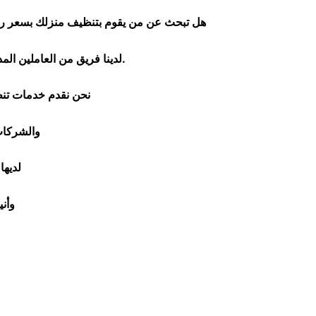
هل تبحث عن من يقوم بتنظيف منزلك بسعر ر
لدينا فريق من العاملين المدربين تدريبا جيدا قادرون على تنظيف الفلل والشقق و المبانى مع الالتزام بمعايير السلامة والنظافة.
نحن نقدم خدمات تنظي
والشركات
لديها
وأن