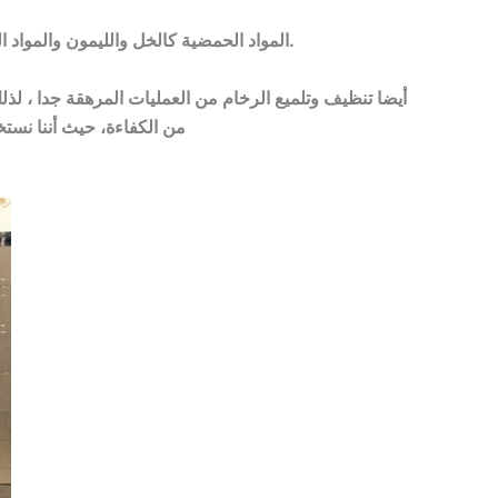
المواد الحمضية كالخل والليمون والمواد المنظفة القوية كالفلاش والهايبكس وغيرها تعمل على خدش الرخام وعمل حفر به، لذلك يحظر استخدامها.
أيضا تنظيف وتلميع الرخام من العمليات المرهقة جدا ، لذ
من الكفاءة، حيث أننا نس