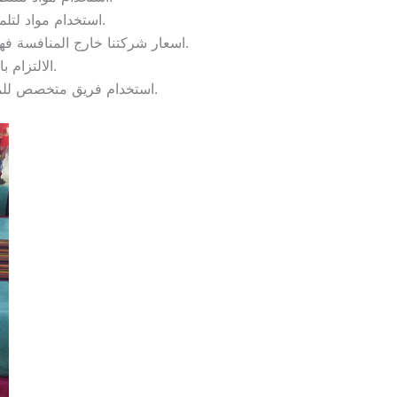
استخدام مواد لتلميع الأثاث والزجاج والأرضيات ومعطرات من أحسن الأنواع المتواجدة في الأسواق.
اسعار شركتنا خارج المنافسة فهي تقوم بتقديم الخدمات بأفضل الأسعار على مستوى شركات التنظيف وبنتائج فعالة مئة بالمئة.
الالتزام بالمواعيد مع سرعة الاستجابة للحجوزات وإتقان العمل ومصداقية التعامل.
استخدام فريق متخصص للمعاينة قبل تنفيذ الخدمة والاتفاق على الأسعار والتخطيط الكلي لخطوات واحتياجات العمل.