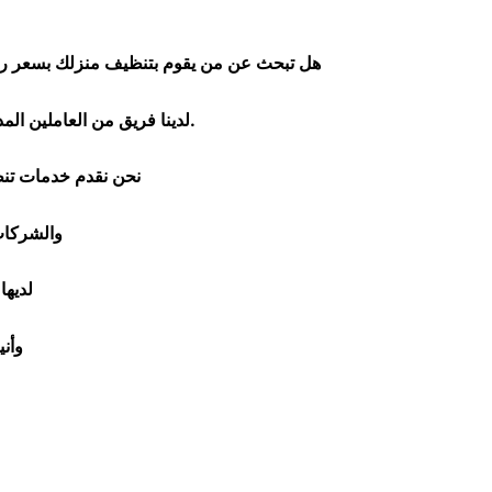
هل تبحث عن من يقوم بتنظيف منزلك بسعر ر
لدينا فريق من العاملين المدربين تدريبا جيدا قادرون على تنظيف الفلل والشقق و المبانى مع الالتزام بمعايير السلامة والنظافة.
نحن نقدم خدمات تنظي
والشركات
لديها
وأن