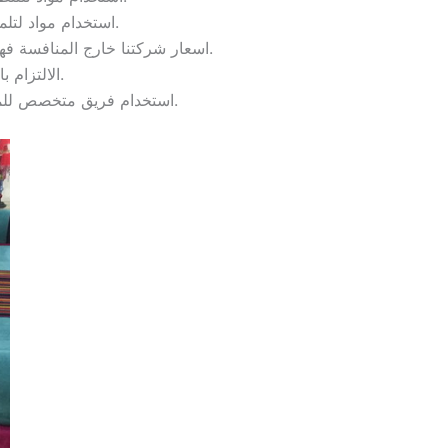
استخدام مواد لتلميع الأثاث والزجاج والأرضيات ومعطرات من أحسن الأنواع المتواجدة في الأسواق.
اسعار شركتنا خارج المنافسة فهي تقوم بتقديم الخدمات بأفضل الأسعار على مستوى شركات التنظيف وبنتائج فعالة مئة بالمئة.
الالتزام بالمواعيد مع سرعة الاستجابة للحجوزات وإتقان العمل ومصداقية التعامل.
استخدام فريق متخصص للمعاينة قبل تنفيذ الخدمة والاتفاق على الأسعار والتخطيط الكلي لخطوات واحتياجات العمل.