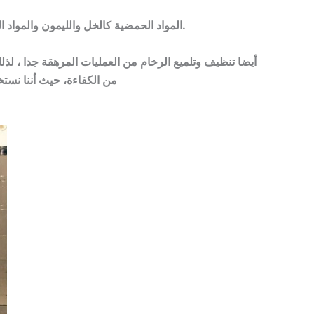
المواد الحمضية كالخل والليمون والمواد المنظفة القوية كالفلاش والهايبكس وغيرها تعمل على خدش الرخام وعمل حفر به، لذلك يحظر استخدامها.
أيضا تنظيف وتلميع الرخام من العمليات المرهقة جدا ، لذ
من الكفاءة، حيث أننا نس