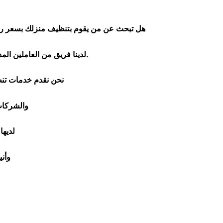
هل تبحث عن من يقوم بتنظيف منزلك بسعر ر
لدينا فريق من العاملين المدربين تدريبا جيدا قادرون على تنظيف الفلل والشقق و المبانى مع الالتزام بمعايير السلامة والنظافة.
نحن نقدم خدمات تنظي
والشركات
لديها
وأن