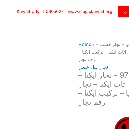
نك
www.magickuwait.org
|
50605027‎
Kuwait City |
سف 97713136 – نجار ايكيا – نجار خشب –
/
Home
اثاث ايكيا – تركيب ايكيا –
رقم نجار
نجار
,
نقل عفش
نجار الصبية – ابويوسف 97713136 – نجار ايكيا –
اث ايكيا – نجار
 – تركيب ايكيا –
رقم نجار