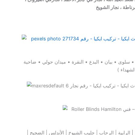
ناطة ، نجار الشويخ
• سلوى • بيان • البدع • النقرة • ميدان حولي • ضاحية
لشهداء )
 الرابية | الرحاب | جليب الشيوخ | الأندلس | الضجيج |