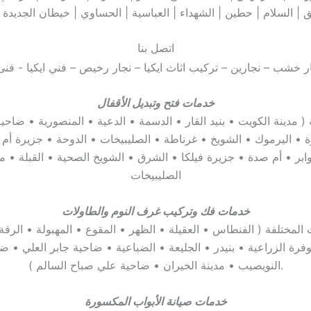
اتصل بنا
خدمات فتح
وتبديل الأقفال
 مدينة الكويت • بنيد القار • الدسمة • الدعية • المنصورية • ضاحية
رة • اليرموك • الشويخ • غرناطة • الصليبيخات • الدوحة • جزيرة أم ا
بر • أم صدة • جزيرة فيلكا • الشرق • الشويخ الصحية • القبلة • م
الصليبيخات
خدمات فك وتركيب غرف النوم والطاولات
مختلفة ( الفنطاس • العقيلة • الظهر • المقوع • المهبولة • الرقة 
لوفرة الزراعية • بنيدر • الجليعة • الضباعية • ضاحية جابر العلي • ض
النويصيب • مدينة الخيران • ضاحية علي صباح السالم ).
خدمات صيانة الأبواب المكسورة