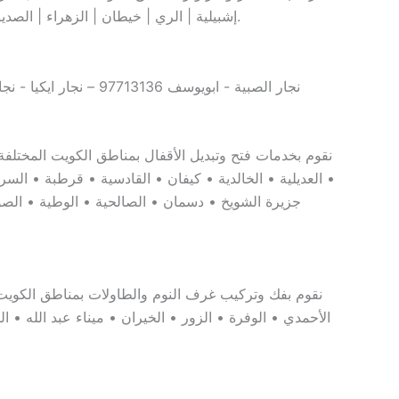
إشبيلية | الري | خيطان | الزهراء | الصديق | السلام | حطين | الشهداء | العباسية | الحساوي | خيطان الجديدة | أبرق خيطان | ضاحية عبد الله المبارك ).
نقوم بخدمات فتح وتبديل الأقفال بمناطق الكويت المختلفة (
• العديلية • الخالدية • كيفان • القادسية • قرطبة • الس
جزيرة الشويخ • دسمان • الصالحية • الوطية • الصوا
نقوم بفك وتركيب غرف النوم والطاولات بمناطق الكويت ال
الأحمدي • الوفرة • الزور • الخيران • ميناء عبد الله • ا