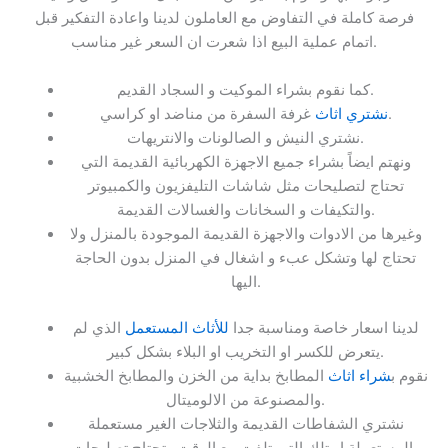
فرصة كاملة في التفاوض مع العاملون لدينا واعادة التفكير قبل
اتمام عملية البيع اذا شعرت ان السعر غير مناسب.
كما نقوم بشراء الموكيت و السجاد القديم.
غرفة السفرة من مناضد او كراسي.
نشتري اثاث
نشتري النيش و الصالونات والانتريهات.
ونهتم ايضاً بشراء جميع الاجهزة الكهربائية القديمة التي
تحتاج لتصليحات مثل شاشات التليفزيون والكمبيوتر
والتكيفات و السخانات والغسالات القديمة.
وغيرها من الادوات والاجهزة القديمة الموجودة بالمنزل ولا
تحتاج لها وتشكل عبء و اشغال في المنزل بدون الحاجة
اليها.
لدينا اسعار خاصة ومناسبة جدا
للأثاث المستعمل
الذي لم
يتعرض للكسر او التخريب او البلاء بشكل كبير.
نقوم ب
شراء اثاث
المطابخ بداية من الخزن والمطابخ الخشبية
والمصنوعة من الالوميتال.
نشتري الشفاطات القديمة والثلاجات الغير مستعملة
والمستعملة او تلك التي تلفت مع الوقت وتحتاج تصليحات