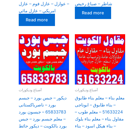
شاطر – صباغ رخيص
– عوازل – عازل فوم – عازل
امريكي – عازل مائي
Read more
Read more
أصباغ وديكورات
أصباغ وديكورات
معلم بناء – معلم بناء طابوق
ديكور – جبس بورد – جبسم
– بناء طابوق – ابوناجى
بورد – ناصرباكستانى
51633224 – معلم طوب –
65833783 – جبسون بورد
مقاول بناء – معلم بناء بلوك
– معلم جبسم بورد – جبس
– بناء هيكل اسود – بناء
بورد بالكويت – ديكور حائط