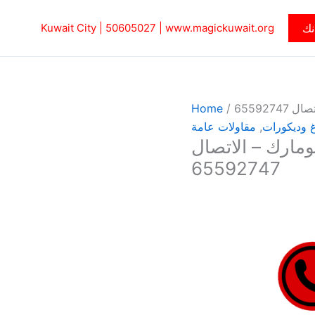
نك
www.magickuwait.org
|
50605027‎
Kuwait City |
655927
/
Home
 وديكورات
,
مقاولات عامة
مارك – الاتصال
65592747