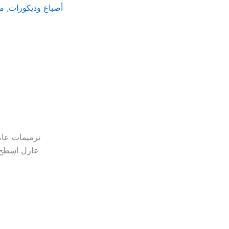
أصباغ وديكورات
,
مق
ترميمات عام
عازل اسطح /