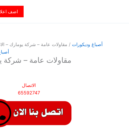
اضف اعلا
أصباغ وديكورات
/ مقاولات عامة – شركة يومارك – الاتصال 47
أصباغ
مقاولات عامة – شركة يو
الاتصال
65592747