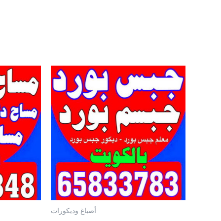
أصباغ وديكورات