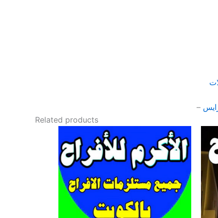
ات
ايس
–
Related products