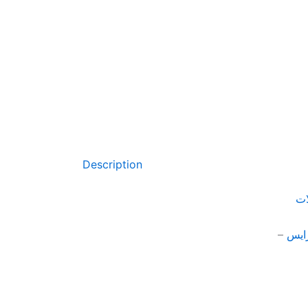
Description
ات
ايس
–