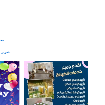
مص
تصوير
ا