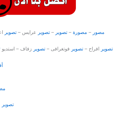
مصور
–
مصورة
–
تصوير
–
تصوير
عرايس –
تصوير
اع
تصوير
افراح –
تصوير
فوتغرافى –
تصوير
زفاف – استديو
ت
أف
مص
تصوير
ا