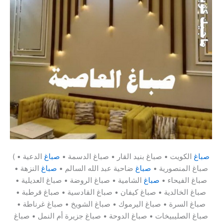
صباغ
الكويت • صباغ بنيد القار • صباغ الدسمة •
صباغ
الدعية •
(
صباغ المنصورية •
صباغ
ضاحية عبد الله السالم •
صباغ
النزهة •
صباغ الفيحاء •
صباغ
الشامية • صباغ الروضة • صباغ العديلية •
صباغ الخالدية • صباغ كيفان • صباغ القادسية • صباغ قرطبة •
صباغ السرة • صباغ اليرموك • صباغ الشويخ • صباغ غرناطة •
صباغ الصليبيخات • صباغ الدوحة • صباغ جزيرة أم النمل • صباغ