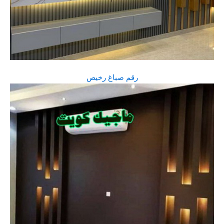
رقم صباغ رخيص