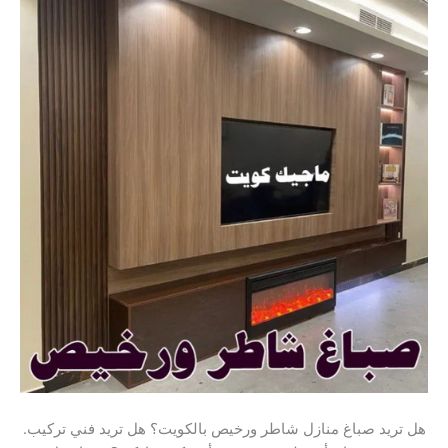
.هل تريد صباغ منازل شاطر ورخيص بالكويت؟ هل تريد فني تركيب