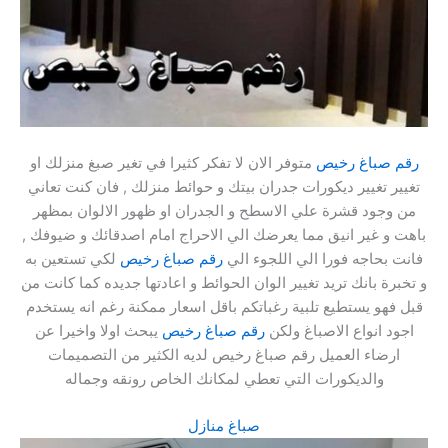
رقم صباغ رخيص
متوفر الان لا تفكر كثيرا في تغير صبغ منزلك او
تغيير تغيير ديكورات جدران بيتك و حوائط منزلك , فان كنت تعاني
من وجود قشرة علي الاسطح و الجدران او ظهور الالوان بمظهر
باهت و غير انيق مما يعرضك الي الاحراج امام اصدقائك و ضيوفك ,
فانت بحاجه فورا الي اللجوء الي
رقم صباغ رخيص
لكي تستعين به
و تخبرة بانك تريد تغيير الوان الحوائط و اعادتها جديده كما كانت من
قبل فهو يستطيع تلبية رغباتكم باقل اسعار ممكنة رغم انه يستخدم
اجود انواع الاصباغ ولكن
رقم صباغ رخيص
يبحث اولا واخيرا عن
ارضاء العميل رقم صباغ رخيص لديه الكثير من التصميمات
والديكورات التي تعطي لمكانك الخاص رونقه وجماله
صباغ منازل