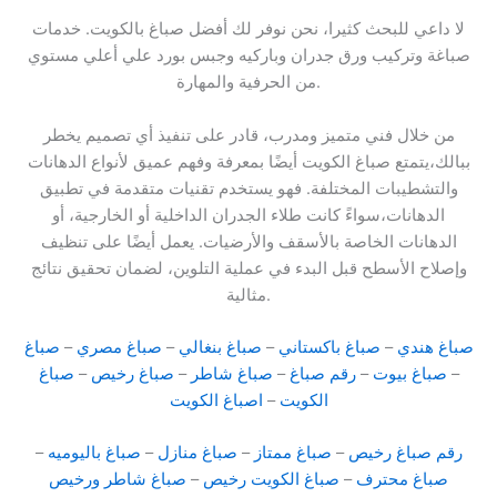
لا داعي للبحث كثيرا، نحن نوفر لك أفضل صباغ بالكويت. خدمات
صباغة وتركيب ورق جدران وباركيه وجبس بورد علي أعلي مستوي
من الحرفية والمهارة.
من خلال فني متميز ومدرب، قادر على تنفيذ أي تصميم يخطر
ببالك،يتمتع صباغ الكويت أيضًا بمعرفة وفهم عميق لأنواع الدهانات
والتشطيبات المختلفة. فهو يستخدم تقنيات متقدمة في تطبيق
الدهانات،سواءً كانت طلاء الجدران الداخلية أو الخارجية، أو
الدهانات الخاصة بالأسقف والأرضيات. يعمل أيضًا على تنظيف
وإصلاح الأسطح قبل البدء في عملية التلوين، لضمان تحقيق نتائج
مثالية.
صباغ هندي
–
صباغ باكستاني
–
صباغ بنغالي
–
صباغ مصري
–
صباغ
–
صباغ بيوت
–
رقم صباغ
–
صباغ شاطر
–
صباغ رخيص
–
صباغ
الكويت
–
اصباغ الكويت
رقم صباغ رخيص
–
صباغ ممتاز
–
صباغ منازل
–
صباغ باليوميه
–
صباغ محترف
–
صباغ الكويت رخيص
–
صباغ شاطر ورخيص