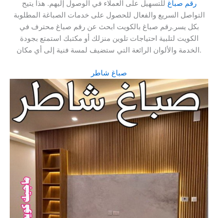
رقم صباغ
للتسهيل على العملاء في الوصول إليهم. هذا يتيح
التواصل السريع والفعال للحصول على خدمات الصباغة المطلوبة
بكل يسر.رقم صباغ بالكويت ابحث عن رقم صباغ محترف في
الكويت لتلبية احتياجات تلوين منزلك أو مكتبك استمتع بجودة
الخدمة والألوان الرائعة التي ستضيف لمسة فنية إلى أي مكان.
صباغ شاطر