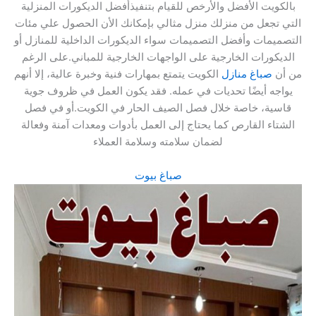
بالكويت الأفضل والأرخص للقيام بتنفيذأفضل الديكورات المنزلية
التي تجعل من منزلك منزل مثالي بإمكانك الأن الحصول علي مئات
التصميمات وأفضل التصميمات سواء الديكورات الداخلية للمنازل أو
الديكورات الخارجية على الواجهات الخارجية للمباني.على الرغم
من أن
صباغ منازل
الكويت يتمتع بمهارات فنية وخبرة عالية، إلا أنهم
يواجه أيضًا تحديات في عمله. فقد يكون العمل في ظروف جوية
قاسية، خاصة خلال فصل الصيف الحار في الكويت.أو في فصل
الشتاء القارص كما يحتاج إلى العمل بأدوات ومعدات آمنة وفعالة
لضمان سلامته وسلامة العملاء
صباغ بيوت