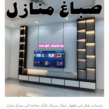
عندمات تفكر في إظهار جمال منزلك فأنك بحاجة الي صباغ منازل