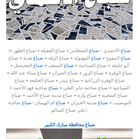
صباغ
الاحمدي –
صباغ
الفنطاس • صباغ العقيلة • صباغ الظهر •
(
صباغ
المقوع •
صباغ
المهبولة • صباغ الرقة •
صباغ
هدية • صباغ
أبو حليفة • صباغ الصباحية •
صباغ
المنقف •
صباغ
الفحيحيل •
صباغ الوفرة • صباغ الزور • صباغ الخيران • صباغ ميناء عبد الله •
صباغ الوفرة الزراعية • صباغ بنيدر • صباغ الجليعة • صباغ
الضباعية • صباغ ضاحية جابر العلي •
صباغ
ضاحية فهد الأحمد •
صباغ الشعيبة • صباغ واره • صباغ مدينة صباح الأحمد • صباغ
النويصيب •
صباغ
مدينة الخيران •
صباغ
ام الهيمان –
صباغ
ضاحية
علي صباح السالم).
صباغ محافظة مبارك الكبير