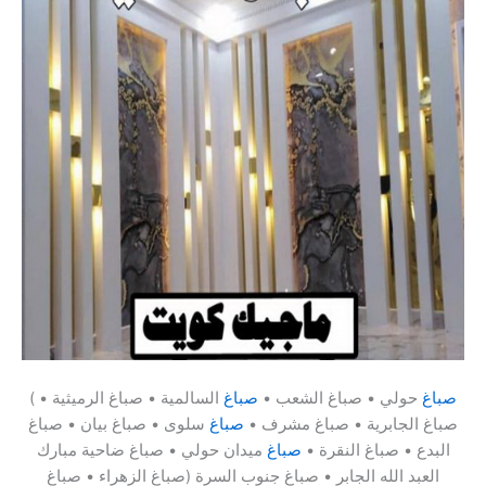
صباغ
حولي • صباغ الشعب •
صباغ
السالمية • صباغ الرميثية •
(
صباغ الجابرية • صباغ مشرف •
صباغ
سلوى • صباغ بيان • صباغ
البدع • صباغ النقرة •
صباغ
ميدان حولي • صباغ ضاحية مبارك
العبد الله الجابر • صباغ جنوب السرة (صباغ الزهراء • صباغ