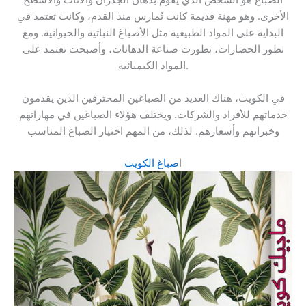
الصباغ هو الشخص الذي يقوم بدهان الجدران والأثاث والأسطح
الأخرى. وهو مهنة قديمة كانت تُمارس منذ القدم، وكانت تعتمد في
البداية على المواد الطبيعية مثل الأصباغ النباتية والحيوانية. ومع
تطور الحضارات، تطورت صناعة الدهانات، وأصبحت تعتمد على
المواد الكيميائية.
في الكويت، هناك العديد من الصباغين المحترفين الذين يقدمون
خدماتهم للأفراد والشركات. ويختلف هؤلاء الصباغين في مهاراتهم
وخبراتهم وأسعارهم. لذلك، من المهم اختيار الصباغ المناسب
ا
صباغ الكويت