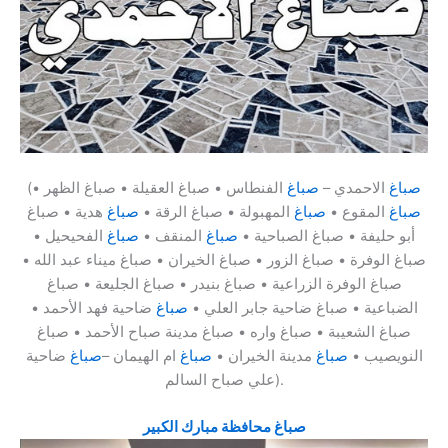
صباغ
الاحمدي –
صباغ
الفنطاس • صباغ العقيلة • صباغ الظهر •
(
صباغ
المقوع •
صباغ
المهبولة • صباغ الرقة •
صباغ
هدية • صباغ
أبو حليفة • صباغ الصباحية •
صباغ
المنقف •
صباغ
الفحيحيل •
صباغ الوفرة • صباغ الزور • صباغ الخيران • صباغ ميناء عبد الله •
صباغ الوفرة الزراعية • صباغ بنيدر • صباغ الجليعة • صباغ
الضباعية • صباغ ضاحية جابر العلي •
صباغ
ضاحية فهد الأحمد •
صباغ الشعيبة • صباغ واره • صباغ مدينة صباح الأحمد • صباغ
النويصيب •
صباغ
مدينة الخيران •
صباغ
ام الهيمان –
صباغ
ضاحية
علي صباح السالم).
صباغ محافظة مبارك الكبير