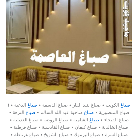
صباغ
الكويت • صباغ بنيد القار • صباغ الدسمة •
صباغ
الدعية •
(
صباغ المنصورية •
صباغ
ضاحية عبد الله السالم •
صباغ
النزهة •
صباغ الفيحاء •
صباغ
الشامية • صباغ الروضة • صباغ العديلية •
صباغ الخالدية • صباغ كيفان • صباغ القادسية • صباغ قرطبة •
صباغ السرة • صباغ اليرموك • صباغ الشويخ • صباغ غرناطة •