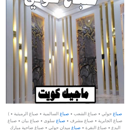
صباغ
حولي • صباغ الشعب •
صباغ
السالمية • صباغ الرميثية •
(
صباغ الجابرية • صباغ مشرف •
صباغ
سلوى • صباغ بيان • صباغ
البدع • صباغ النقرة •
صباغ
ميدان حولي • صباغ ضاحية مبارك