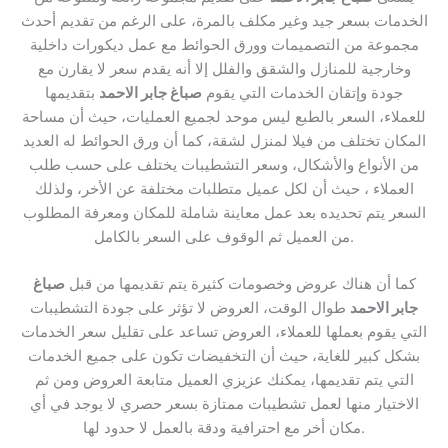
الخدمات بسعر جيد وغير مكلف بالمرة، على الرغم من تقديم أحدث
مجموعة من التصميمات وورق الحوائط مع عمل ديكورات داخلية
وخارجية للمنازل والشقق والفلل إلا أنه يقدم سعر لا يقارن مع
جودة وإتقان الخدمات التي يقوم
صباغ جابر الاحمد
بتقديمها
للعملاء، السعر بالطبع ليس موحد لجميع العمليات، حيث أن مساحة
المكان تختلف من فيلا لمنزل لشقة، كما أن ورق الحوائط له العديد
من الأنواع والأشكال، وسعر التشطيبات يختلف على حسب طلب
العملاء ، حيث أن لكل عميل متطلبات مختلفة عن الأخر، ولذلك
السعر يتم تحديده بعد عمل معاينة شاملة للمكان ومعرفة المطلوب
من العميل ثم الوقوف على السعر بالكامل.
كما أن هناك عروض وخصومات كثيرة يتم تقديمها من قبل
صباغ
جابر الاحمد
طوال الوقت، العروض لا تؤثر على جودة التشطيبات
التي يقوم بعملها للعملاء، العروض تساعد على تقليل سعر الخدمات
بشكل كبير للغاية، حيث أن التخفيضات تكون على جميع الخدمات
التي يتم تقديمها، يمكنك عزيزي العميل متابعة العروض ومن ثم
الاختيار منها لعمل تشطيبات ممتازة بسعر حصري لا يوجد في أي
مكان أخر مع احترافية ودقة بالعمل لا حدود لها.