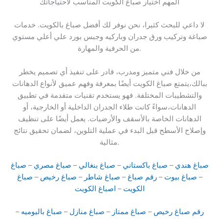
المهم اختيار صباغ الكويت المناسب لاحتياجاتك
لا داعي للبحث كثيرا، نحن نوفر لك أفضل صباغ بالكويت. خدمات
صباغة وتركيب ورق جدران وباركيه وجبس بورد علي أعلي مستوي
من الحرفية والمهارة.
من خلال فني متميز ومدرب، قادر على تنفيذ أي تصميم يخطر
ببالك،يتمتع صباغ الكويت أيضًا بمعرفة وفهم عميق لأنواع الدهانات
والتشطيبات المختلفة. فهو يستخدم تقنيات متقدمة في تطبيق
الدهانات،سواءً كانت طلاء الجدران الداخلية أو الخارجية، أو
الدهانات الخاصة بالأسقف والأرضيات. يعمل أيضًا على تنظيف
وإصلاح الأسطح قبل البدء في عملية التلوين، لضمان تحقيق نتائج
مثالية.
صباغ هندي
–
صباغ باكستاني
–
صباغ بنغالي
–
صباغ مصري
–
صباغ
–
صباغ بيوت
–
رقم صباغ
–
صباغ شاطر
–
صباغ رخيص
–
صباغ
الكويت
–
اصباغ الكويت
رقم صباغ رخيص
–
صباغ ممتاز
–
صباغ منازل
–
صباغ باليوميه
–