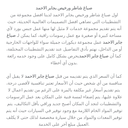
صباغ شاطر ورخيص بجابر الاحمد
اول صباغ شاطر ورخيص بجابر الاحمد لدينا افضل مجموعة من
التشطيبات التي تضاهي افضل التصميمات العالمية الحديثة، حيث
أنه يتم تقديم مجموعة خدمات لا مثيل لها منها عمل جبس بورد لأي
مساحة كبيرة أو صغيرة مع عمل رسومات راقية، كما يمكن لـ
صباغ
جابر الاحمد
عمل مجموعة ديكورات جميلة سواء للواجهات الخارجية
أو من الداخل، نهتم بأدق التفاصيل عند تقديم التشطيبات المختلفة،
كما أن
صباغ جابر الاحمد
يحرص بشكل كامل على وجود خدمه رائعة
بدون أي أخطاء.
كما أن السعر الذي يتم تقديمه من قبل
صباغ جابر الاحمد
لا يقبل أي
منافسة من أي شخص حيث أن الأسعار تعتبر تنافسية لأقصى درجة،
يتم تقديم أسعار غير مكلفة بالمرة على الرغم من تقديم اعمال لا
علاوة عليها، يتم إضفاء لمسة فنية على المكان بعد عمل الرسومات
والتشطيبات لتجد أن المكان أصبح جديد وراقي بأقل التكاليف، يتم
توفير المواد الخام اللازمة مع وجود توفير في السيارات حيث أنه يتم
توفير المعدات والمواد من خلال سيارة مخصصة لذلك حتى لا يكلف
العميل مبلغ آخر على الخدمة.