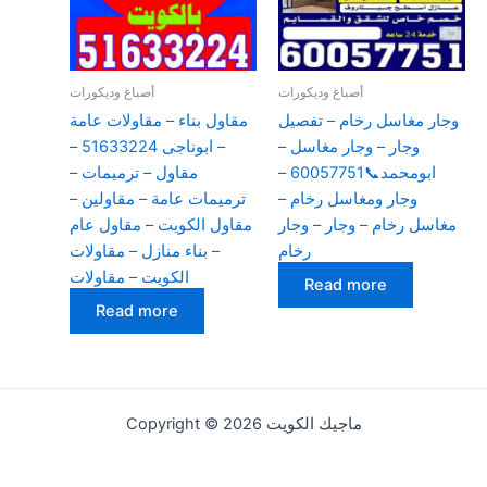
أصباغ وديكورات
أصباغ وديكورات
وجار مغاسل رخام – تفصيل
مقاول بناء – مقاولات عامة
وجار – وجار مغاسل –
– ابوناجى 51633224 –
ابومحمد📞60057751 –
مقاول – ترميمات –
وجار ومغاسل رخام –
ترميمات عامة – مقاولين –
مغاسل رخام – وجار – وجار
مقاول الكويت – مقاول عام
رخام
– بناء منازل – مقاولات
الكويت – مقاولات
Read more
Read more
Copyright © 2026 ماجيك الكويت