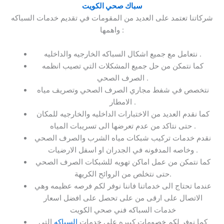
سباك صحي الكويت
شركاتنا تعتمد على العديد من المقومات في تقديم خدمات السباكه
واهمها :
نتعامل مع جميع اشكال السباكه الخارجيه والداخليه .
كما نتمكن من حل جميع المشكلات التي تصيب انظمه
الصرف الصحي .
نتخصص في شفط مجاري الصرف الصحي وتصريف مياه
الامطار .
كما نقدم العديد من الاختبارات الداخليه والخارجيه للمكان
حتى نتاكد من عدم تعرضها الى تسريبات المياه .
نقدم خدمات تركيب شبكات مياه الشرب والصرف الصحي
وخاصه المدفونه في الجدران او اسفل الارضيات .
كما نتمكن من عمل اماكن تهويه للشبكات الصرف الصحي
حتى نتخلص من الروائح الكريهة.
عندما تحتاج الى خدماتنا فاننا نوفر لكم فرصه عظيمه وهي
الاتصال على ارقى من على تحصل على افضل اسعار
خدمات السباكه فني صحي الكويت
كما نوفر لكم خصومات كبيره على خدمات
السباكه
التي