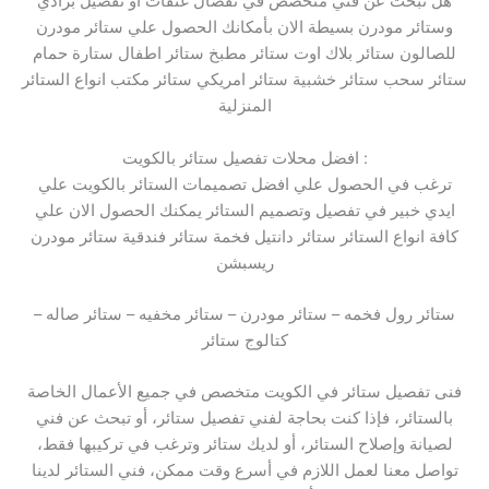
هل تبحث عن فني متخصص في تفصال غنفات او تفصيل برادي
وستائر مودرن بسيطة الان بأمكانك الحصول علي ستائر مودرن
للصالون ستائر بلاك اوت ستائر مطبخ ستائر اطفال ستارة حمام
ستائر سحب ستائر خشبية ستائر امريكي ستائر مكتب انواع الستائر
المنزلية
افضل محلات تفصيل ستائر بالكويت :
ترغب في الحصول علي افضل تصميمات الستائر بالكويت علي
ايدي خبير في تفصيل وتصميم الستائر يمكنك الحصول الان علي
كافة انواع الستائر ستائر دانتيل فخمة ستائر فندقية ستائر مودرن
ريسبشن
ستائر رول فخمه – ستائر مودرن – ستائر مخفيه – ستائر صاله –
كتالوج ستائر
فنى تفصيل ستائر في الكويت متخصص في جميع الأعمال الخاصة
بالستائر، فإذا كنت بحاجة لفني تفصيل ستائر، أو تبحث عن فني
لصيانة وإصلاح الستائر، أو لديك ستائر وترغب في تركيبها فقط،
تواصل معنا لعمل اللازم في أسرع وقت ممكن، فني الستائر لدينا