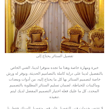
تفصيل الستائر يحتاج إلى
خبرة ومهارة خاصة وهذا ما تجده متوفرا لدينا، الفني الخاص
بالتفصيل لدينا على دراية كاملة بالتصاميم الحديثة، ونوفر له ورش
خاصة لتصميم الستائر بها كل ما يحتاج إليه، من أدوات ومعدات
وماكينات للخياطة، لضمان تسليم الستائر المطلوبة بالتصميم
المحدد، كل ما عليك فعله اختيار التصميم المفضل لديك ليتم
تنفيذه.
لا تقتصر خدمات فني التفصيل على قص وتفصيل الستائر فقط، بل